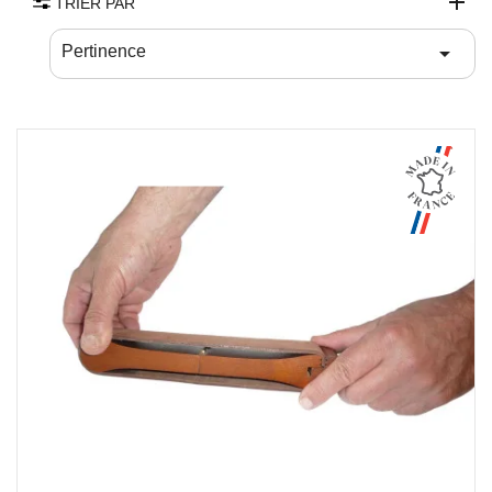
TRIER PAR

Pertinence