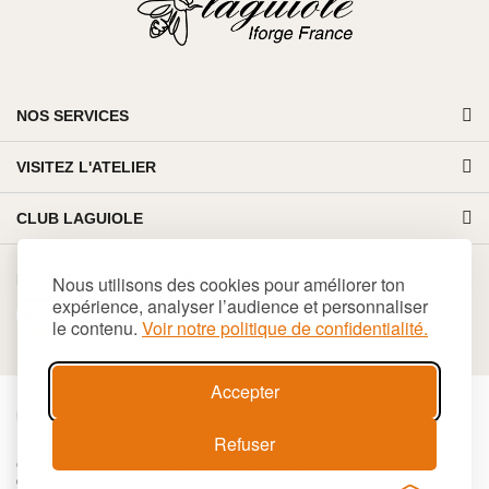
NOS SERVICES
VISITEZ L'ATELIER
CLUB LAGUIOLE
PAIEMENT 100% SÉCURISÉ
Nous utilisons des cookies pour améliorer ton
expérience, analyser l’audience et personnaliser
le contenu.
Voir notre politique de confidentialité.
Accepter
€
EUR
Refuser
Cookies
Conditions générales de vente
Plan du site
© 2026 LAGUIOLE Iforge BP 10 - 63550 PALLADUC SIREN 944 105 808 00017 - Code