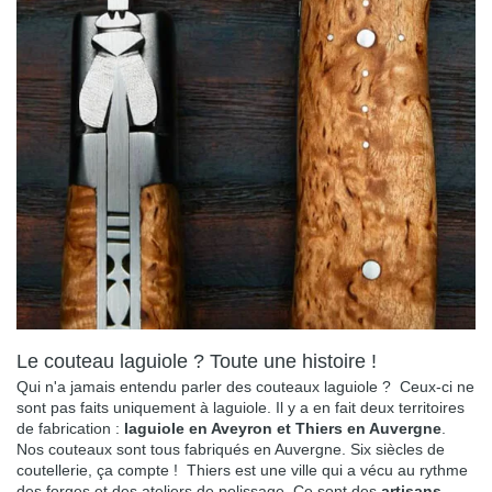
Le couteau laguiole ? Toute une histoire !
Qui n'a jamais entendu parler des couteaux laguiole ? Ceux-ci ne
sont pas faits uniquement à laguiole. Il y a en fait deux territoires
de fabrication :
laguiole en Aveyron et Thiers en Auvergne
.
Nos couteaux sont tous fabriqués en Auvergne. Six siècles de
coutellerie, ça compte ! Thiers est une ville qui a vécu au rythme
des forges et des ateliers de polissage. Ce sont des
artisans