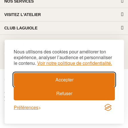
NOS SERVICES
VISITEZ L'ATELIER
CLUB LAGUIOLE
PAIEMENT 100% SÉCURISÉ
Nous utilisons des cookies pour améliorer ton
expérience, analyser l’audience et personnaliser
le contenu.
Voir notre politique de confidentialité.
Accepter
€
EUR
Refuser
Cookies
Conditions générales de vente
Plan du site
© 2026 LAGUIOLE Iforge BP 10 - 63550 PALLADUC SIREN 944 105 808 00017 - Code
APE 284 A
Préférences