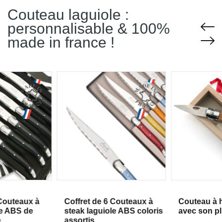
Couteau laguiole :
personnalisable & 100%
made in france !
erçu
Aperçu
A
 Couteaux à
Coffret de 6 Couteaux à
Couteau à h
le ABS de
steak laguiole ABS coloris
avec son p
e
assortis