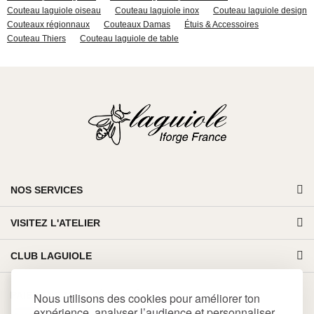
Couteau laguiole oiseau
Couteau laguiole inox
Couteau laguiole design
Couteaux régionnaux
Couteaux Damas
Étuis & Accessoires
Couteau Thiers
Couteau laguiole de table
NOS SERVICES
VISITEZ L'ATELIER
CLUB LAGUIOLE
PAIEMENT 100% SÉCURISÉ
Nous utilisons des cookies pour améliorer ton
expérience, analyser l’audience et personnaliser