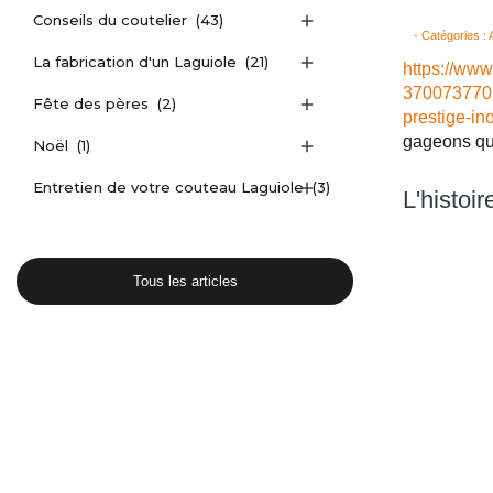
Conseils du coutelier
(43)

- Catégories :
La fabrication d'un Laguiole
(21)

https://www
370073770
Fête des pères
(2)

prestige-in
gageons qu
Noël
(1)

Entretien de votre couteau Laguiole
(3)

L'histoir
Tous les articles