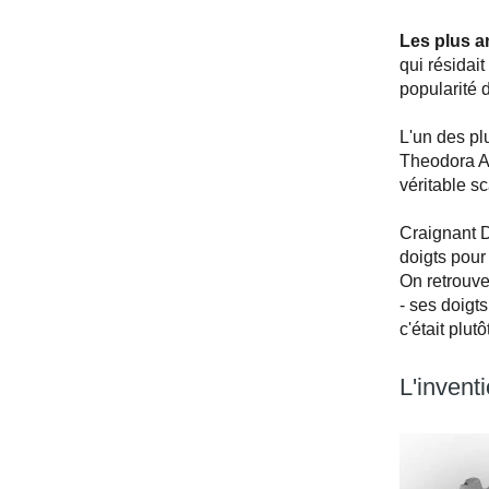
Les plus a
qui résidai
popularité 
L'un des pl
Theodora An
véritable s
Craignant D
doigts pour
On retrouve
- ses doigts
c'était plut
L'invent