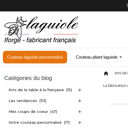
Couteau laguiole personnalisé
Couteau pliant laguiole
Arts de 
home
Catégories du blog
La fabrication
Arts de la table à la française
(15)

Les tendances
(113)

Mes coups de coeur
(47)

Votre couteau personnalisé
(17)
