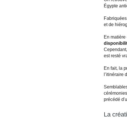
Égypte ant
Fabriquées à
et de hiéro
En matière
disponibili
Cependant, 
est resté v
En fait, la
l’itinéraire
Semblables 
cérémonies 
précédé d'u
La créat