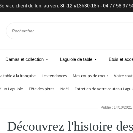
Service client du lun. au ven. 8h-12h/13h30-18h - 04 77 58 97 5
Damas et collection
Laguiole de table
Etuis et acc
la table à la française
Les tendances
Mes coups de coeur
Votre cout
 d'un Laguiole
Fête des pères
Noël
Entretien de votre couteau Lagui
Publié : 14/10/2021
Découvrez l'histoire des