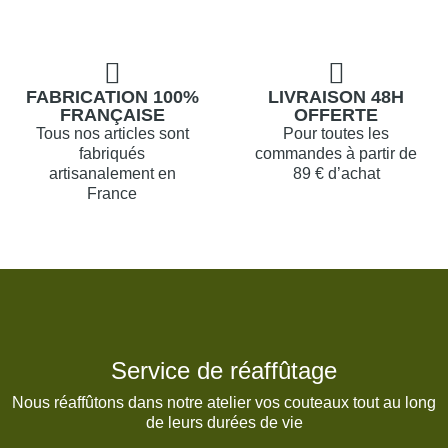
FABRICATION 100%
LIVRAISON 48H
FRANÇAISE
OFFERTE
Tous nos articles sont
Pour toutes les
fabriqués
commandes à partir de
artisanalement en
89 € d’achat
France
Service de réaffûtage
Nous réaffûtons dans notre atelier vos couteaux tout au long
de leurs durées de vie