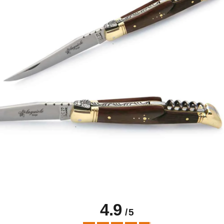
4.9
/
5