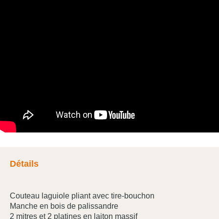
Détails
Couteau laguiole pliant avec tire-bouchon
Manche en bois de palissandre
2 mitres et 2 platines en laiton massif