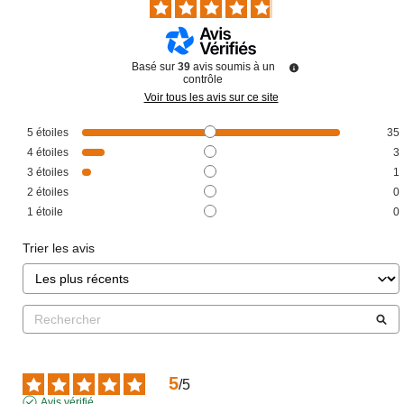
Basé sur
39
avis soumis à un
contrôle
Voir tous les avis sur ce site
5
étoiles
35
4
étoiles
3
3
étoiles
1
2
étoiles
0
1
étoile
0
Trier les avis
5
/
5
Avis vérifié