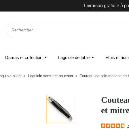
Livraison gratuite à partir de 89 €
Damas et collection
Laguiole de table
Etuis et acc
aguiole pliant
Laguiole sans tire-bouchon
Couteau laguiole manche en b
Couteau
et mitr