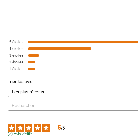
5
étoiles
4
étoiles
3
étoiles
2
étoiles
1
étoile
Trier les avis
5
/
5
Avis vérifié