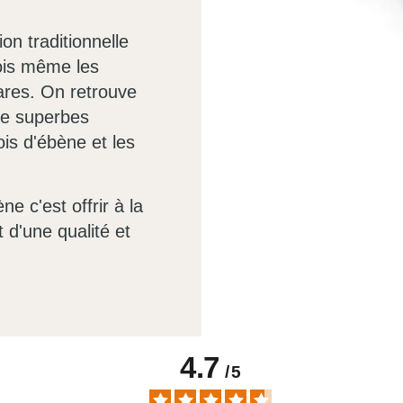
on traditionnelle
fois même les
tares. On retrouve
de superbes
ois d'ébène et les
e c'est offrir à la
t d'une qualité et
4.7
/
5