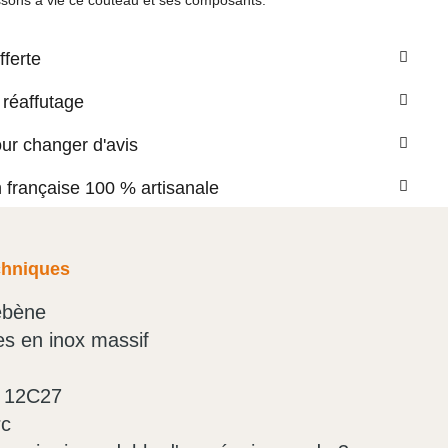
sons à vie ce couteau et ses composants.
fferte
 réaffutage
our changer d'avis
n française 100 % artisanale
chniques
ébène
nes en inox massif
x 12C27
rc