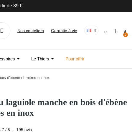
Nos couteliers
Garantie à vie
essoires
Le Thiers
Pour offrir
ois d'ébène et mitres en inox
 laguiole manche en bois d'ébène
es en inox
4.7
/
5
-
195
avis