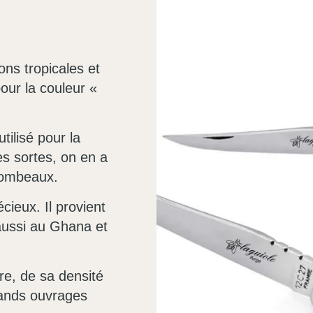
ons tropicales et
our la couleur «
tilisé pour la
es sortes, on en a
tombeaux.
cieux. Il provient
aussi au Ghana et
bre, de sa densité
rands ouvrages