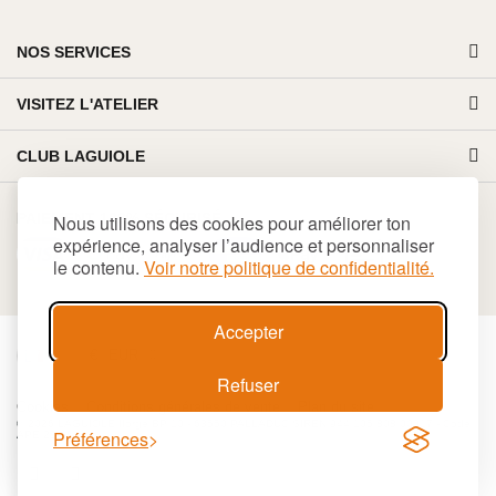
NOS SERVICES
VISITEZ L'ATELIER
CLUB LAGUIOLE
PAIEMENT 100% SÉCURISÉ
Nous utilisons des cookies pour améliorer ton
expérience, analyser l’audience et personnaliser
le contenu.
Voir notre politique de confidentialité.
Accepter
€
EUR
Refuser
Cookies
Conditions générales de vente
Plan du site
© 2026 LAGUIOLE Iforge BP 10 - 63550 PALLADUC SIREN 944 105 808 00017 - Code
Préférences
APE 284 A