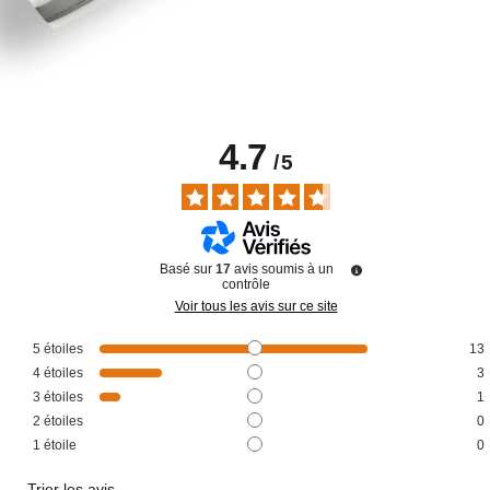
4.7
/
5
Basé sur
17
avis soumis à un
contrôle
Voir tous les avis sur ce site
5
étoiles
13
4
étoiles
3
3
étoiles
1
2
étoiles
0
1
étoile
0
Trier les avis