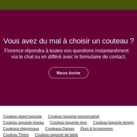
Vous avez du mal à choisir un couteau ?
Florence répondra à toutes vos questions instantanément
via le chat ou en différé avec le formulaire de contact.
Nous écrire
Couteau pliant laguiole
Couteau laguiole personnalisé
Couteau laguiole oiseau
Couteau laguiole inox
Couteau laguiole design
Couteaux régionnaux
Couteaux Damas
Étuis & Accessoires
Couteau Thiers
Couteau laguiole de table