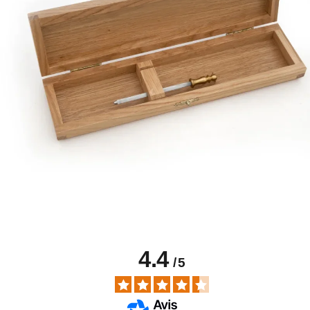
4.4
/
5