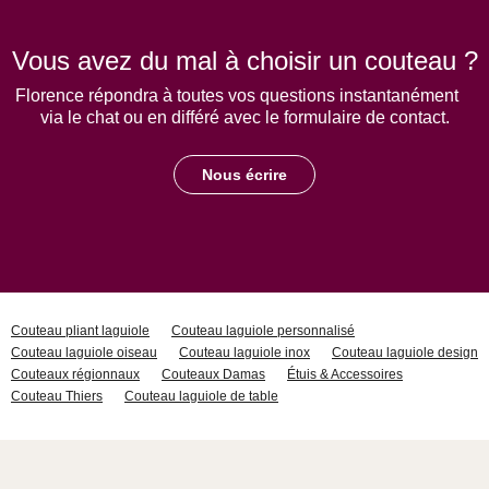
Vous avez du mal à choisir un couteau ?
Florence répondra à toutes vos questions instantanément
via le chat ou en différé avec le formulaire de contact.
Nous écrire
Couteau pliant laguiole
Couteau laguiole personnalisé
Couteau laguiole oiseau
Couteau laguiole inox
Couteau laguiole design
Couteaux régionnaux
Couteaux Damas
Étuis & Accessoires
Couteau Thiers
Couteau laguiole de table