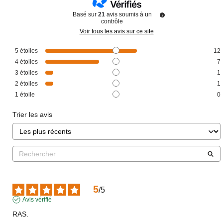
Basé sur
21
avis soumis à un
contrôle
Voir tous les avis sur ce site
5
étoiles
12
4
étoiles
7
3
étoiles
1
2
étoiles
1
1
étoile
0
Trier les avis
5
/
5
Avis vérifié
RAS.