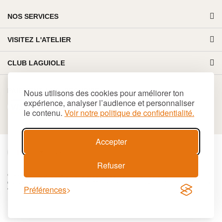
NOS SERVICES
VISITEZ L'ATELIER
CLUB LAGUIOLE
PAIEMENT 100% SÉCURISÉ
Nous utilisons des cookies pour améliorer ton
expérience, analyser l’audience et personnaliser
le contenu.
Voir notre politique de confidentialité.
Accepter
€
EUR
Refuser
Cookies
Conditions générales de vente
Plan du site
© 2026 LAGUIOLE Iforge BP 10 - 63550 PALLADUC SIREN 944 105 808 00017 - Code
Préférences
APE 284 A