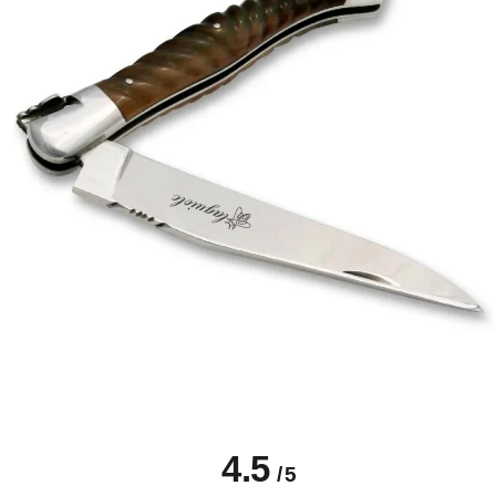
4.5
/
5