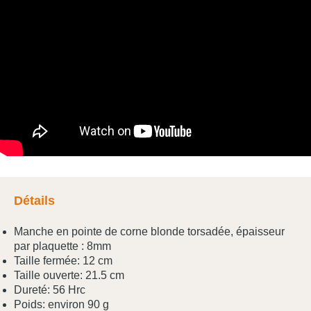
Détails
Manche en pointe de corne blonde torsadée, épaisseur
par plaquette : 8mm
Taille fermée: 12 cm
Taille ouverte: 21.5 cm
Dureté: 56 Hrc
Poids: environ 90 g