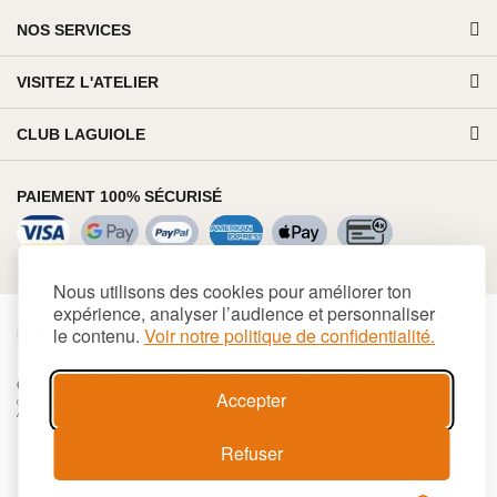
NOS SERVICES
VISITEZ L'ATELIER
CLUB LAGUIOLE
PAIEMENT 100% SÉCURISÉ
Nous utilisons des cookies pour améliorer ton
expérience, analyser l’audience et personnaliser
le contenu.
Voir notre politique de confidentialité.
€
EUR
Cookies
Conditions générales de vente
Plan du site
Accepter
© 2026 LAGUIOLE Iforge BP 10 - 63550 PALLADUC SIREN 944 105 808 00017 - Code
APE 284 A
Refuser