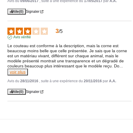
Avis du
09/06/2017
, suite à une expérience du
17/05/2017
par
A.A.
Utile
(0)
Signaler
3
/
5
Avis vérifié
Le couteau est conforme à la description, mais la corne est 
beaucoup moins belle que celle présentée. Je sais que la corne 
est un matériau vivant, différent sur chaque animal, mais le 
modèle présenté montrait une transparence et un dégradé de 
couleurs beaucoup plus intéressant que le modèle reçu. Do
...
voir plus
Avis du
28/11/2016
, suite à une expérience du
20/11/2016
par
A.A.
Utile
(0)
Signaler