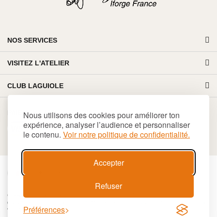
NOS SERVICES
VISITEZ L'ATELIER
CLUB LAGUIOLE
PAIEMENT 100% SÉCURISÉ
Nous utilisons des cookies pour améliorer ton
expérience, analyser l’audience et personnaliser
le contenu.
Voir notre politique de confidentialité.
Accepter
€
EUR
Refuser
Cookies
Conditions générales de vente
Plan du site
© 2026 LAGUIOLE Iforge BP 10 - 63550 PALLADUC SIREN 944 105 808 00017 - Code
Préférences
APE 284 A