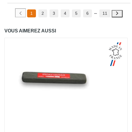
1
2
3
4
5
6
11
VOUS AIMEREZ AUSSI