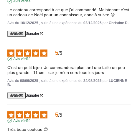
Avis vérifié
Le contenu correspond à ce que j’ai commandé. Maintenant c’est 
un cadeau de Noël pour un connaisseur, donc à suivre 😊
Avis du
10/12/2025
, suite à une expérience du
03/12/2025
par
Christine D.
Utile
(0)
Signaler
5
/
5
Avis vérifié
C'est un petit bijou. Je commanderai plus tard une taille un peu 
plus grande - 11 cm - car je m'en sers tous les jours.
Avis du
08/09/2025
, suite à une expérience du
24/08/2025
par
LUCIENNE
B.
Utile
(0)
Signaler
5
/
5
Avis vérifié
Très beau couteau 😊