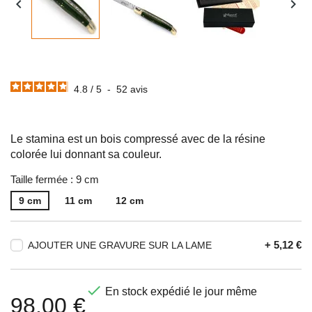


4.8
/
5
-
52
avis
Le stamina est un bois compressé avec de la résine
colorée lui donnant sa couleur.
Taille fermée : 9 cm
9 cm
11 cm
12 cm
+ 5,12 €
AJOUTER UNE GRAVURE SUR LA LAME

En stock expédié le jour même
98,00 €