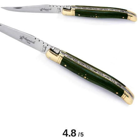
4.8
/
5