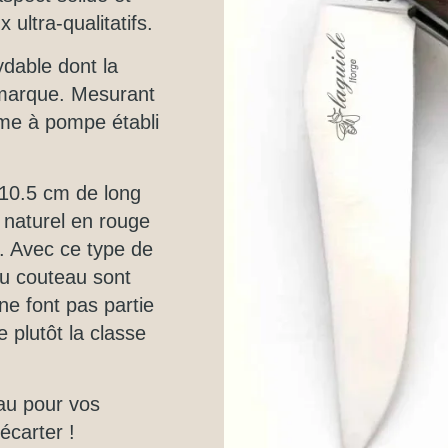
ultra-qualitatifs.
ydable dont la
a marque. Mesurant
ème à pompe établi
 10.5 cm de long
 naturel en rouge
l. Avec ce type de
 du couteau sont
ne font pas partie
e plutôt la classe
au pour vos
écarter !