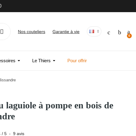
Nos couteliers
Garantie à vie
essoires
Le Thiers
Pour offrir
lissandre
 laguiole à pompe en bois de
ndre
4
/
5
-
9
avis