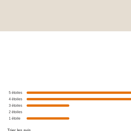
5
étoiles
4
étoiles
3
étoiles
2
étoiles
1
étoile
Trier les avis