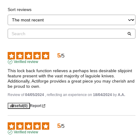
Sort reviews
5
/
5
Verified review
This lock back function relieves a perhaps less desirable slipjoint 
feature present with the vast majority of laguiole knives. 
Additionally, Actiforge provides a great piece you may cherish and 
be proud to own.
Review of
04/05/2024
, reflecting an experience on
18/04/2024
by
A.A.
Useful
(0)
Report
5
/
5
Verified review