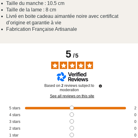
Taille du manche : 10.5 cm
Taille de la lame : 8 cm
Livré en boite cadeau aimantée noire avec certificat
d’origine et garantie à vie
Fabrication Française Artisanale
5
/
5
Based on
2
reviews subject to
moderation
See all reviews on this site
5
stars
2
4
stars
0
3
stars
0
2
stars
0
1
star
0