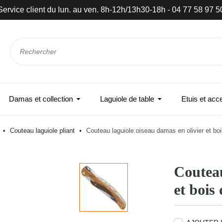
Service client du lun. au ven. 8h-12h/13h30-18h - 04 77 58 97 5
Damas et collection
Laguiole de table
Etuis et acc
e
Couteau laguiole pliant
Couteau laguiole oiseau damas en olivier et bo
Couteau
et bois