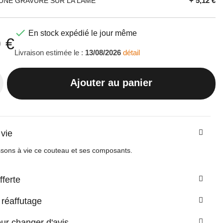
+ 5,12 €
UNE GRAVURE SUR LA LAME

En stock expédié le jour même
 €
Livraison estimée le :
13/08/2026
détail
Ajouter au panier
 vie
sons à vie ce couteau et ses composants.
fferte
 réaffutage
our changer d'avis