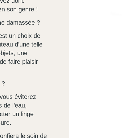
avez donc
en son genre !
lame damassée ?
est un choix de
teau d’une telle
bjets, une
e faire plaisir
 ?
vous éviterez
 de l’eau,
otter un linge
sure.
nfiera le soin de