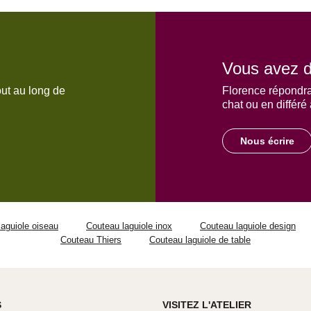
Vous avez d
out au long de
Florence répondra
chat ou en différé
Nous écrire
aguiole oiseau
Couteau laguiole inox
Couteau laguiole design
Couteau Thiers
Couteau laguiole de table
S
VISITEZ L'ATELIER