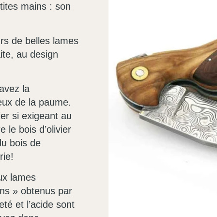
tites mains : son
rs de belles lames
aite, au design
avez la
reux de la paume.
er si exigeant au
le bois d’olivier
du bois de
rie!
eux lames
ns » obtenus par
leté et l’acide sont