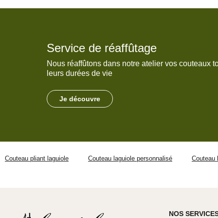
Service de réaffûtage
Nous réaffûtons dans notre atelier vos couteaux t
leurs durées de vie
Je découvre
Couteau pliant laguiole
Couteau laguiole personnalisé
Couteau l
NOS SERVICE