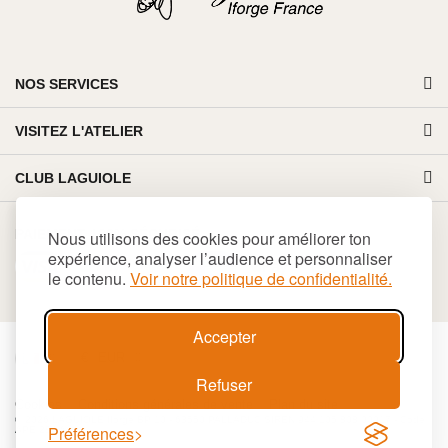
NOS SERVICES
VISITEZ L'ATELIER
CLUB LAGUIOLE
PAIEMENT 100% SÉCURISÉ
Nous utilisons des cookies pour améliorer ton
expérience, analyser l’audience et personnaliser
le contenu.
Voir notre politique de confidentialité.
Accepter
€
EUR
Refuser
Cookies
Conditions générales de vente
Plan du site
© 2026 LAGUIOLE Iforge BP 10 - 63550 PALLADUC SIREN 944 105 808 00017 - Code
Préférences
APE 284 A