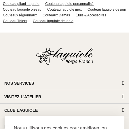
Couteau pliant laguiole
Couteau laguiole personnalisé
Couteau laguiole oiseau
Couteau laguiole inox
Couteau laguiole design
Couteaux régionnaux
Couteaux Damas
Étuis & Accessoires
Couteau Thiers
Couteau laguiole de table
NOS SERVICES
VISITEZ L'ATELIER
CLUB LAGUIOLE
PAIEMENT 100% SÉCURISÉ
Nous utilisons des cookies pour améliorer ton