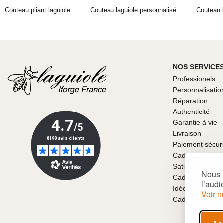
Couteau pliant laguiole
Couteau laguiole personnalisé
Couteau l
NOS SERVICE
Professionels
Personnalisatio
Réparation
Authenticité
Garantie à vie
Livraison
Paiement sécur
Cadeaux
Satisfait ou re
Nous u
Cadeaux pour la
l’audi
Idées de cadea
Voir n
Cadeaux person