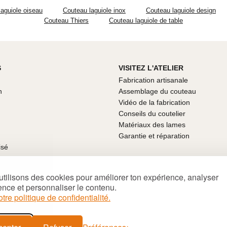
aguiole oiseau
Couteau laguiole inox
Couteau laguiole design
Couteau Thiers
Couteau laguiole de table
S
VISITEZ L'ATELIER
Fabrication artisanale
n
Assemblage du couteau
Vidéo de la fabrication
Conseils du coutelier
Matériaux des lames
Garantie et réparation
isé
mboursé
tilisons des cookies pour améliorer ton expérience, analyser
 fête des pères
ence et personnaliser le contenu.
ux pour Noël
otre politique de confidentialité.
nalisés fête des mères