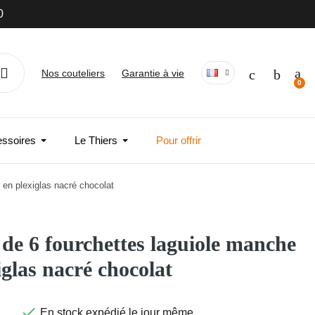
0
Nos couteliers
Garantie à vie
essoires
Le Thiers
Pour offrir
 en plexiglas nacré chocolat
 de 6 fourchettes laguiole manche
iglas nacré chocolat

En stock expédié le jour même