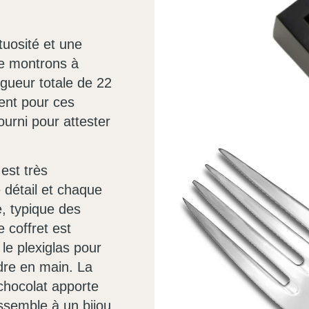
tuosité et une
le montrons à
ngueur totale de 22
ment pour ces
fourni pour attester
est très
 détail et chaque
e, typique des
e coffret est
le plexiglas pour
endre en main. La
 chocolat apporte
ssemble à un bijou