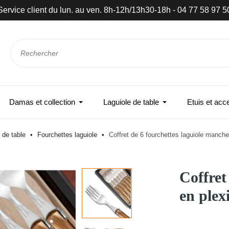
Service client du lun. au ven. 8h-12h/13h30-18h - 04 77 58 97 5
Damas et collection
Laguiole de table
Etuis et acc
 de table
Fourchettes laguiole
Coffret de 6 fourchettes laguiole manche
Coffret
en plex