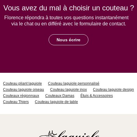
Vous avez du mal à choisir un couteau ?
Florence répondra à toutes vos questions instantanément
via le chat ou en différé avec le formulaire de contact.
Nous écrire
Couteau pliant laguiole
Couteau laguiole personnalisé
Couteau laguiole oiseau
Couteau laguiole inox
Couteau laguiole design
Couteaux régionnaux
Couteaux Damas
Étuis & Accessoires
Couteau Thiers
Couteau laguiole de table