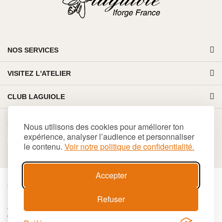
NOS SERVICES
VISITEZ L'ATELIER
CLUB LAGUIOLE
PAIEMENT 100% SÉCURISÉ
Nous utilisons des cookies pour améliorer ton
expérience, analyser l’audience et personnaliser
le contenu.
Voir notre politique de confidentialité.
Accepter
€
EUR
Refuser
Cookies
Conditions générales de vente
Plan du site
© 2026 LAGUIOLE Iforge BP 10 - 63550 PALLADUC SIREN 944 105 808 00017 - Code
APE 284 A