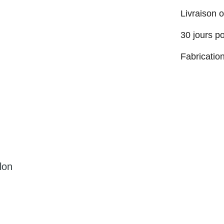
Livraison o
30 jours p
Fabricatio
lon