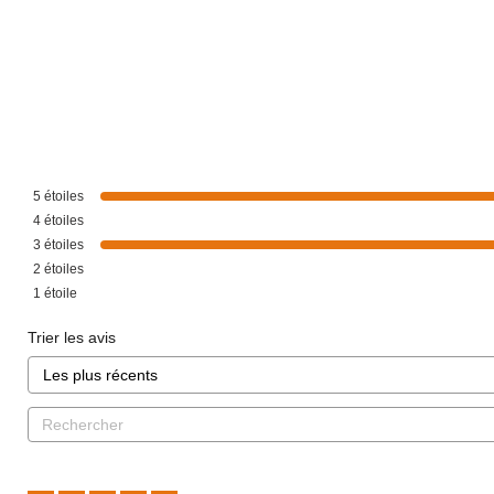
5
étoiles
4
étoiles
3
étoiles
2
étoiles
1
étoile
Trier les avis