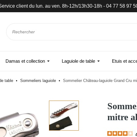
Service client du lun. au ven. 8h-12h/13h30-18h - 04 77 58 97 5
Damas et collection
Laguiole de table
Etuis et acc
de table
Sommeliers laguiole
Sommelier Château-laguiole Grand Cru mi
Sommel
mitre a