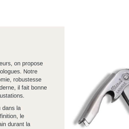
teurs, on propose
nologues. Notre
omie, robustesse
erne, il fait bonne
ustations.
u dans la
nition, le
in durant la