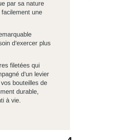
ue par sa nature
 facilement une
remarquable
esoin d’exercer plus
es filetées qui
mpagné d’un levier
 vos bouteilles de
sement durable,
i à vie.