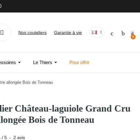
0
Nos couteliers
Garantie à vie
essoires
Le Thiers
Pour offrir
tre allongée Bois de Tonneau
ier Château-laguiole Grand Cru
llongée Bois de Tonneau
4
/
5
-
2
avis