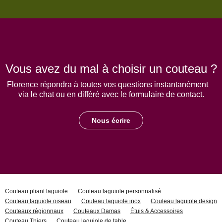
Vous avez du mal à choisir un couteau ?
Florence répondra à toutes vos questions instantanément
via le chat ou en différé avec le formulaire de contact.
Nous écrire
Couteau pliant laguiole
Couteau laguiole personnalisé
Couteau laguiole oiseau
Couteau laguiole inox
Couteau laguiole design
Couteaux régionnaux
Couteaux Damas
Étuis & Accessoires
Couteau Thiers
Couteau laguiole de table