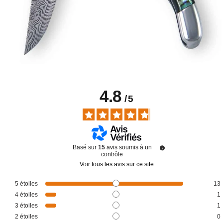
4.8
/
5
Basé sur
15
avis soumis à un
contrôle
Voir tous les avis sur ce site
5
étoiles
13
4
étoiles
1
3
étoiles
1
2
étoiles
0