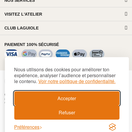
NOS SERVICES
VISITEZ L'ATELIER
CLUB LAGUIOLE
PAIEMENT 100% SÉCURISÉ
Nous utilisons des cookies pour améliorer ton
expérience, analyser l’audience et personnaliser
le contenu.
Voir notre politique de confidentialité.
€
EUR
Cookies
Conditions générales de vente
Plan du site
Accepter
© 2026 LAGUIOLE Iforge BP 10 - 63550 PALLADUC SIREN 944 105 808 00017 - Code
APE 284 A
Refuser
Préférences