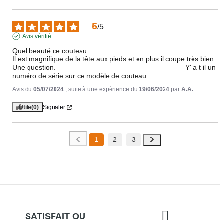
5
/
5
Avis vérifié
Quel beauté ce couteau.

Il est magnifique de la tête aux pieds et en plus il coupe très bien.

Une question.                                                                  Y' a t il un 
numéro de série sur ce modèle de couteau
Avis du
05/07/2024
, suite à une expérience du
19/06/2024
par
A.A.
Utile
(0)
Signaler
1
2
3
SATISFAIT OU