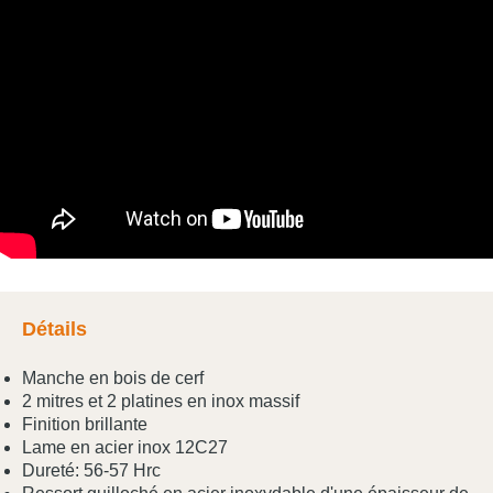
Détails
Manche en bois de cerf
2 mitres et 2 platines en inox massif
Finition brillante
Lame en acier inox 12C27
Dureté: 56-57 Hrc