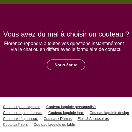
Vous avez du mal à choisir un couteau ?
Florence répondra à toutes vos questions instantanément
via le chat ou en différé avec le formulaire de contact.
Nous écrire
Couteau pliant laguiole
Couteau laguiole personnalisé
Couteau laguiole oiseau
Couteau laguiole inox
Couteau laguiole design
Couteaux régionnaux
Couteaux Damas
Étuis & Accessoires
Couteau Thiers
Couteau laguiole de table