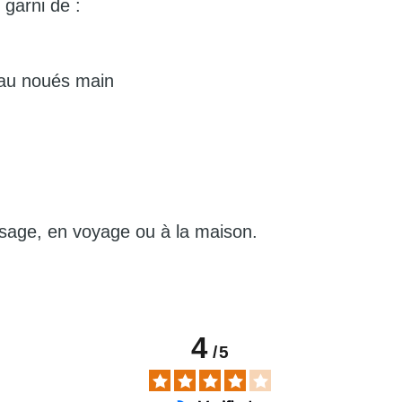
garni de :
reau noués main
asage, en voyage ou à la maison.
4
/
5