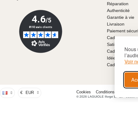
Réparation
Authenticité
Garantie à vie
Livraison
Paiement sécur
Cadeaux
Satisfait ou re
Nous u
Cadeaux pour la
l’audi
Idées de cadea
Voir n
Cadeaux person
Ac
Cookies
Conditions générales d
€
EUR
© 2026 LAGUIOLE Iforge BP 10 - 63550 