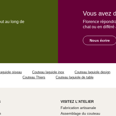
Vous avez d
out au long de
Florence répondra
chat ou en différé
Nous écrire
aguiole oiseau
Couteau laguiole inox
Couteau laguiole design
Couteau Thiers
Couteau laguiole de table
S
VISITEZ L'ATELIER
Fabrication artisanale
n
Assemblage du couteau