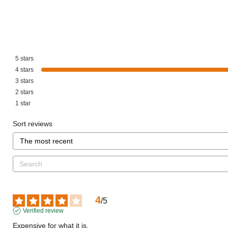
5
stars
4
stars
3
stars
2
stars
1
star
Sort reviews
4
/
5
Verified review
Expensive for what it is.