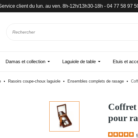
Service client du lun. au ven. 8h-12h/13h30-18h - 04 77 58 97 5
Damas et collection
Laguiole de table
Etuis et acc
le
Rasoirs coupe-choux laguiole
Ensembles complets de rasage
Coff
Coffret
pour ra