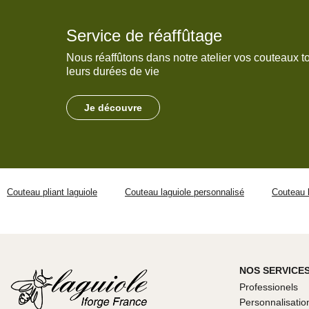
Service de réaffûtage
Nous réaffûtons dans notre atelier vos couteaux t
leurs durées de vie
Je découvre
Couteau pliant laguiole
Couteau laguiole personnalisé
Couteau l
NOS SERVICE
Professionels
Personnalisatio