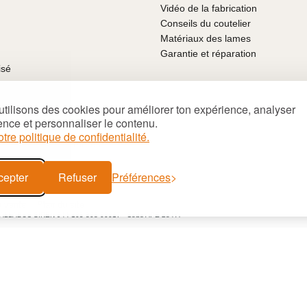
Vidéo de la fabrication
Conseils du coutelier
Matériaux des lames
Garantie et réparation
isé
mboursé
tilisons des cookies pour améliorer ton expérience, analyser
 fête des pères
ence et personnaliser le contenu.
ux pour Noël
otre politique de confidentialité.
nalisés fête des mères
cepter
Refuser
Préférences
e vente
Plan du site
PALLADUC SIREN 944 105 808 00017 - Code APE 284 A