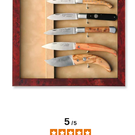
5
/
5