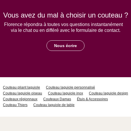
Vous avez du mal à choisir un couteau ?
Florence répondra à toutes vos questions instantanément
via le chat ou en différé avec le formulaire de contact.
Nous écrire
Couteau pliant laguiole
Couteau laguiole personnalisé
Couteau laguiole oiseau
Couteau laguiole inox
Couteau laguiole design
Couteaux régionnaux
Couteaux Damas
Étuis & Accessoires
Couteau Thiers
Couteau laguiole de table