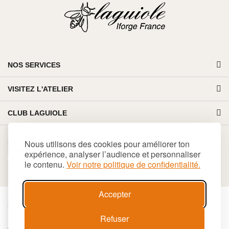
NOS SERVICES
VISITEZ L'ATELIER
CLUB LAGUIOLE
PAIEMENT 100% SÉCURISÉ
Nous utilisons des cookies pour améliorer ton
expérience, analyser l’audience et personnaliser
le contenu.
Voir notre politique de confidentialité.
Accepter
€
EUR
Refuser
Cookies
Conditions générales de vente
Plan du site