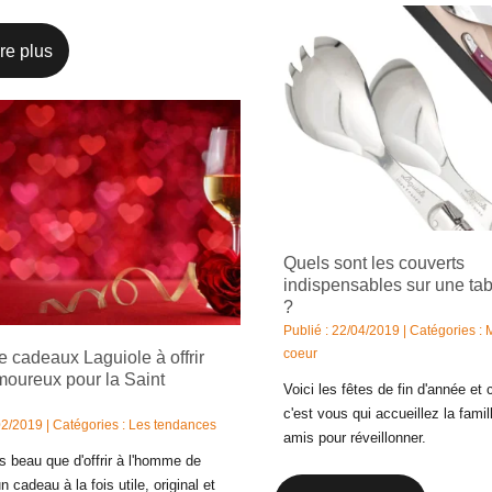
re plus
Quels sont les couverts
indispensables sur une tab
?
Publié : 22/04/2019 | Catégories :
coeur
e cadeaux Laguiole à offrir
moureux pour la Saint
Voici les fêtes de fin d'année et c
c'est vous qui accueillez la famil
02/2019 | Catégories :
Les tendances
amis pour réveillonner.
s beau que d'offrir à l'homme de
 cadeau à la fois utile, original et