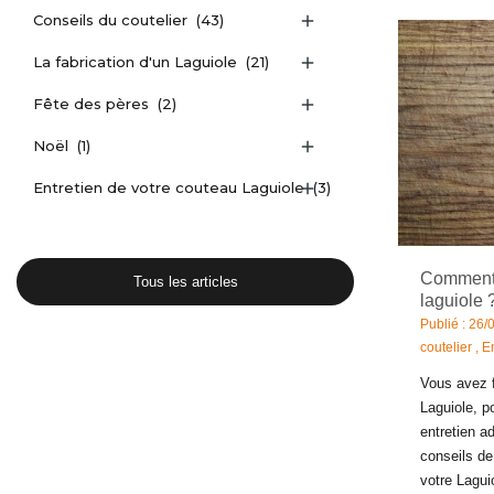
Conseils du coutelier
(43)

La fabrication d'un Laguiole
(21)

Fête des pères
(2)

Noël
(1)

Entretien de votre couteau Laguiole
(3)

Comment 
Tous les articles
laguiole 
Publié : 26/
coutelier
,
E
Vous avez f
Laguiole, p
entretien a
conseils de
votre Laguio