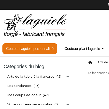
Couteau laguiole personnalisé
Couteau pliant laguiole
Arts de 
home
Catégories du blog
La fabrication
Arts de la table à la française
(15)

Les tendances
(113)

Mes coups de coeur
(47)

Votre couteau personnalisé
(17)
