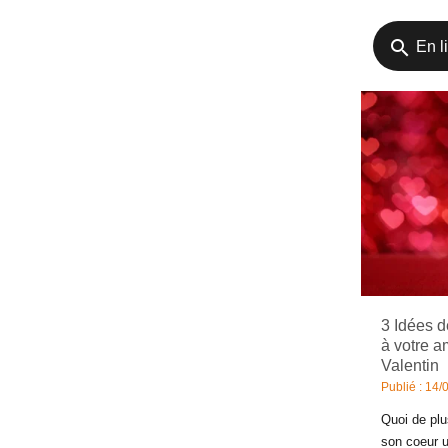
search
En li
3 Idées d
à votre a
Valentin
Publié : 14/
Quoi de plu
son coeur un