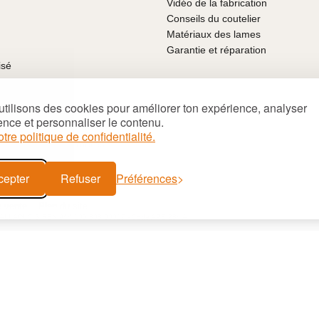
Vidéo de la fabrication
Conseils du coutelier
Matériaux des lames
Garantie et réparation
isé
mboursé
tilisons des cookies pour améliorer ton expérience, analyser
 fête des pères
ence et personnaliser le contenu.
ux pour Noël
otre politique de confidentialité.
nalisés fête des mères
cepter
Refuser
Préférences
e vente
Plan du site
PALLADUC SIREN 944 105 808 00017 - Code APE 284 A