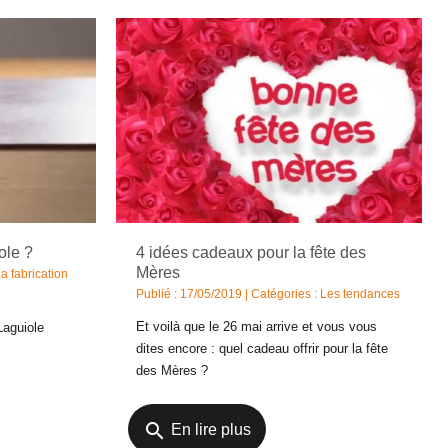
ole ?
4 idées cadeaux pour la fête des
Mères
a fabrication
Publié : 17/05/2019 | Catégories :
Les tendances
Et voilà que le 26 mai arrive et vous vous
Laguiole
dites encore : quel cadeau offrir pour la fête
des Mères ?
search
En lire plus