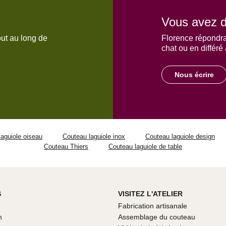
Vous avez d
out au long de
Florence répondra
chat ou en différé
Nous écrire
aguiole oiseau
Couteau laguiole inox
Couteau laguiole design
Couteau Thiers
Couteau laguiole de table
S
VISITEZ L'ATELIER
Fabrication artisanale
n
Assemblage du couteau