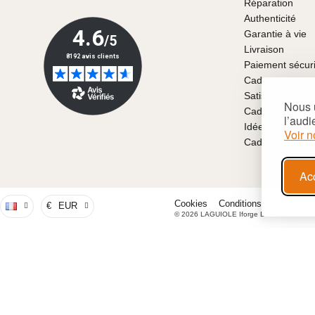
Réparation
Authenticité
Garantie à vie
Livraison
Paiement sécur
Cadeaux
Satisfait ou re
Nous u
Cadeaux pour la
l’audi
Idées de cadea
Voir n
Cadeaux person
Ac
Cookies
Conditions générales d
€
EUR
© 2026 LAGUIOLE Iforge BP 10 - 63550 