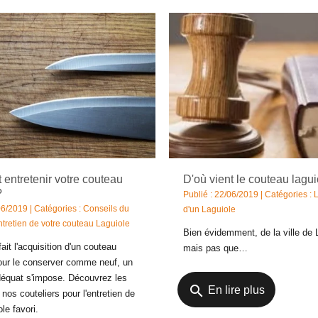
entretenir votre couteau
D'où vient le couteau lagui
?
Publié : 22/06/2019 | Catégories :
L
06/2019 | Catégories :
Conseils du
d'un Laguiole
ntretien de votre couteau Laguiole
Bien évidemment, de la ville de 
ait l'acquisition d'un couteau
mais pas que…
our le conserver comme neuf, un
déquat s'impose. Découvrez les
search
En lire plus
 nos couteliers pour l'entretien de
le favori.