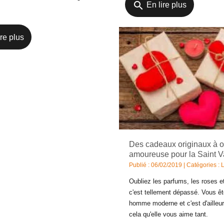
search
En lire plus
re plus
Des cadeaux originaux à off
amoureuse pour la Saint V
Publié : 06/02/2019 | Catégories :
Oubliez les parfums, les roses et
c'est tellement dépassé. Vous ê
homme moderne et c'est d'ailleur
cela qu'elle vous aime tant.