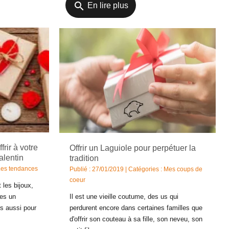
search
En lire plus
rir à votre
Offrir un Laguiole pour perpétuer la
alentin
tradition
Les tendances
Publié : 27/01/2019 | Catégories :
Mes coups de
coeur
 les bijoux,
tes un
Il est une vieille coutume, des us qui
s aussi pour
perdurent encore dans certaines familles que
d'offrir son couteau à sa fille, son neveu, son