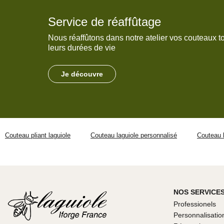
Service de réaffûtage
Nous réaffûtons dans notre atelier vos couteaux t
leurs durées de vie
Je découvre
Couteau pliant laguiole
Couteau laguiole personnalisé
Couteau l
NOS SERVICE
Professionels
Personnalisatio