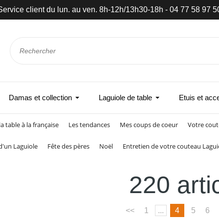
Livraison gratuite à partir de 89 €
Damas et collection
Laguiole de table
Etuis et acc
la table à la française
Les tendances
Mes coups de coeur
Votre cout
 d'un Laguiole
Fête des pères
Noël
Entretien de votre couteau Lagui
220 arti
<<
1
...
4
5
6