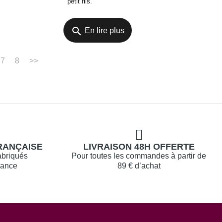
petit fils.
search
En lire plus
7
8
>>
RANÇAISE
LIVRAISON 48H OFFERTE
abriqués
Pour toutes les commandes à partir de
rance
89 € d’achat