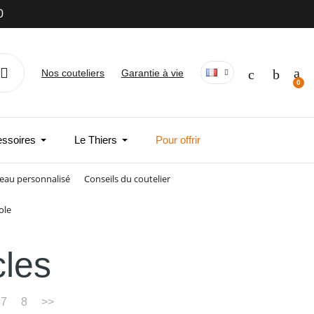
Nos couteliers
Garantie à vie
essoires
Le Thiers
Pour offrir
eau personnalisé
Conseils du coutelier
ole
cles
7
8
>>