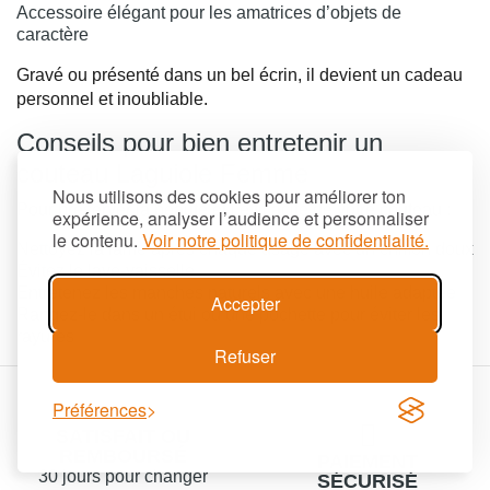
Accessoire élégant pour les amatrices d’objets de
caractère
Gravé ou présenté dans un bel écrin, il devient un cadeau
personnel et inoubliable.
Conseils pour bien entretenir un
couteau Laguiole Femme
Nous utilisons des cookies pour améliorer ton
Pour préserver la beauté et l’efficacité de votre couteau :
expérience, analyser l’audience et personnaliser
le contenu.
Voir notre politique de confidentialité.
Nettoyez la lame après chaque usage avec un chiffon doux
Évitez le lave-vaisselle
Entretenez les manches naturels avec une huile adaptée
Accepter
Rangez-le dans un étui ou une pochette pour éviter les
rayures
Refuser
Préférences
SATISFAIT OU
REMBOURSÉ
PAIEMENT
30 jours pour changer
SÉCURISÉ