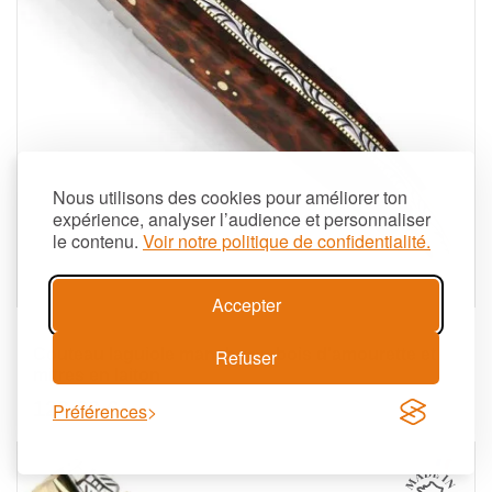
Nous utilisons des cookies pour améliorer ton
expérience, analyser l’audience et personnaliser
le contenu.
Voir notre politique de confidentialité.
Accepter
Aperçu
Refuser
Couteau laguiole manche en bois d'amourette et
mitres en laiton
123,00 €
Préférences